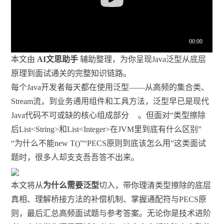
本文由
AI文思助手
辅助整理，为你呈现Java泛型从底层
原理到面试通关的完整知识链路。
每个Java开发者每天都在使用泛型——从高频的集合类、
Stream流，到业务通用组件和工具方法，泛型早已是现代
Java代码不可或缺的核心组成部分
。但面对“类型擦除
后List
<String>
和List
<Integer>
在JVM里到底有什么区别”
“为什么不能new T()”“PECS原则到底该怎么用”这类面试
题时，很多人却支支吾吾答不出来。
本文将从
为什么需要泛型
切入，带你理清类型擦除的底层
真相、理解桥接方法的补偿机制、掌握通配符与PECS原
则，最后汇总高频面试题与参考答案。无论你是技术进阶