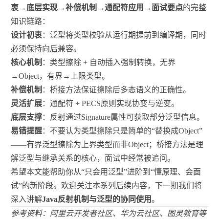
衷→底层实现→补偿机制→通配符应用→面试要点
的完整
知识链路：
设计初衷
：泛型将类型校验从运行期提前到编译期，同时
必须保持向后兼容。
核心机制
：类型擦除 + 自动插入强制转换，无界
→Object，有界→上限类型。
补偿机制
：桥接方法保证擦除后多态语义的正确性。
灵活扩展
：通配符 + PECS原则实现协变与逆变。
底层支撑
：反射通过Signature属性可获取部分泛型信息。
易错提醒
：不要认为类型擦除只是简单的“替换成Object”
——有界泛型擦除为上界类型而非Object；桥接方法是理
解泛型与继承关系的核心，面试中经常被追问。
希望本文能帮助你从“只会用泛型”进阶到“懂原理、会面
试”的新阶段。欢迎关注本系列后续内容，下一期我们将
深入讲解
Java反射机制与泛型的协同使用
。
参考资料：阿里云开发者社区、华为云社区、图灵教育等