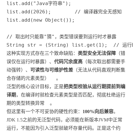
list
.
add
(
"Java字符串"
)
;
list
.
add
(
2026
)
;
// 编译器完全无感知
list
.
add
(
new
Object
(
)
)
;
// 取出时只能靠"猜"，类型错误要到运行时才暴露
String
 str 
=
(
String
)
 list
.
get
(
1
)
;
// 运行时
这种实现方式存在三个致命缺陷：
类型安全无法保障
（错
误仅在运行时暴露）、
代码冗余度高
（每次取出都需要手
动强转）、
可读性与可维护性差
（无法从代码直观判断集
合存储的元素类型）
。
泛型的核心设计目标，正是
把类型校验从运行期提前到编
译期
，在编译时就检查元素类型是否匹配，彻底杜绝运行
期的类型转换异常
。
但这里有一个不可妥协的硬性约束：
100%向后兼容
。
JDK 1.5之前的无泛型代码，必须能在新版本JVM中正常
运行，不能因为引入泛型就破坏存量代码。正是这个约