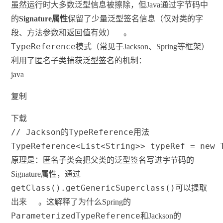
虽然运行时大多数泛型信息被擦除，但Java通过字节码中
的
Signature属性
保留了少量泛型签名信息（仅对类的字
段、方法参数和返回值有效）
。
TypeReference
模式（常见于Jackson、Spring等框架）
利用了匿名子类捕获泛型签名的机制：
java
复制
下载
// Jackson的TypeReference用法
TypeReference
<
List
<
String
>
>
 typeRef 
=
new
原理是：匿名子类会把父类的泛型签名写进字节码的
Signature属性，通过
getClass().getGenericSuperclass()
可以提取
出来
。这解释了为什么Spring的
ParameterizedTypeReference
和Jackson的