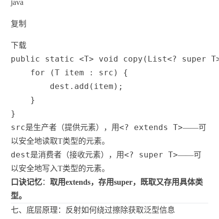
java
复制
下载
public
static
<
T
>
void
copy
(
List
<
?
super
T
for
(
T
 item 
:
 src
)
{
        dest
.
add
(
item
)
;
}
}
src
<? extends T>
是生产者（提供元素），用
——可
以安全地读取T类型的元素。
dest
<? super T>
是消费者（接收元素），用
——可
以安全地写入T类型的元素。
口诀记忆
：
取用extends，存用super，既取又存用具体类
型。
七、底层原理：反射如何绕过擦除获取泛型信息