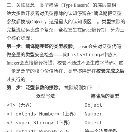
三、关联概念：类型擦除（Type Erasure）的底层真相
绝大多数开发者对类型擦除的认知停留在“编译期把泛型
参数都换成Object”，这是最大的认知误区
。类型擦除的
完整流程远比这个复杂，全程发生在javac编译期，分为三
个核心步骤：
第一步：编译期完整的类型校验。
javac会先对泛型代码
List<String>
做全量的类型安全检查——向
中放入
Integer会直接编译报错，校验不通过不会生成字节码。这
一步是泛型的核心价值所在，类型擦除是在
校验完成之后
才执行的
。
第二步：泛型参数的擦除。
擦除规则如下
：
泛型写法
擦除后的类型
<T>
Object
（无界）
<T extends Number>
Number
（上界）
<? super String>
Object
（下界）
<T extends Runnable &
第一个边界类型