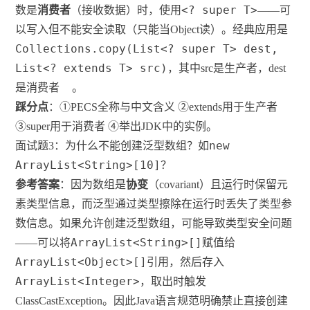
<? super T>
数是
消费者
（接收数据）时，使用
——可
以写入但不能安全读取（只能当Object读）。经典应用是
Collections.copy(List<? super T> dest,
List<? extends T> src)
，其中src是生产者，dest
是消费者
。
踩分点
：①PECS全称与中文含义 ②extends用于生产者
③super用于消费者 ④举出JDK中的实例。
new
面试题3：为什么不能创建泛型数组？如
ArrayList<String>[10]
？
参考答案
：因为数组是
协变
（covariant）且运行时保留元
素类型信息，而泛型通过类型擦除在运行时丢失了类型参
数信息。如果允许创建泛型数组，可能导致类型安全问题
ArrayList<String>[]
——可以将
赋值给
ArrayList<Object>[]
引用，然后存入
ArrayList<Integer>
，取出时触发
ClassCastException。因此Java语言规范明确禁止直接创建