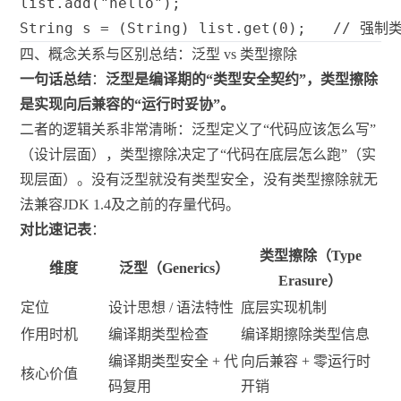
list
.
add
(
"hello"
)
;
String
 s 
=
(
String
)
 list
.
get
(
0
)
;
// 强制
四、概念关系与区别总结：泛型 vs 类型擦除
一句话总结
：
泛型是编译期的“类型安全契约”，类型擦除
是实现向后兼容的“运行时妥协”。
二者的逻辑关系非常清晰：泛型定义了“代码应该怎么写”
（设计层面），类型擦除决定了“代码在底层怎么跑”（实
现层面）。没有泛型就没有类型安全，没有类型擦除就无
法兼容JDK 1.4及之前的存量代码。
对比速记表
：
类型擦除（Type
维度
泛型（Generics）
Erasure）
定位
设计思想 / 语法特性
底层实现机制
作用时机
编译期类型检查
编译期擦除类型信息
编译期类型安全 + 代
向后兼容 + 零运行时
核心价值
码复用
开销