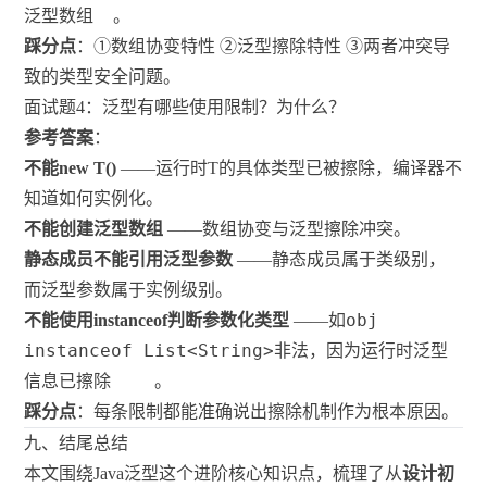
泛型数组
。
踩分点
：①数组协变特性 ②泛型擦除特性 ③两者冲突导
致的类型安全问题。
面试题4：泛型有哪些使用限制？为什么？
参考答案
：
不能new T()
——运行时T的具体类型已被擦除，编译器不
知道如何实例化。
不能创建泛型数组
——数组协变与泛型擦除冲突。
静态成员不能引用泛型参数
——静态成员属于类级别，
而泛型参数属于实例级别。
obj
不能使用instanceof判断参数化类型
——如
instanceof List<String>
非法，因为运行时泛型
信息已擦除
。
踩分点
：每条限制都能准确说出擦除机制作为根本原因。
九、结尾总结
本文围绕Java泛型这个进阶核心知识点，梳理了从
设计初