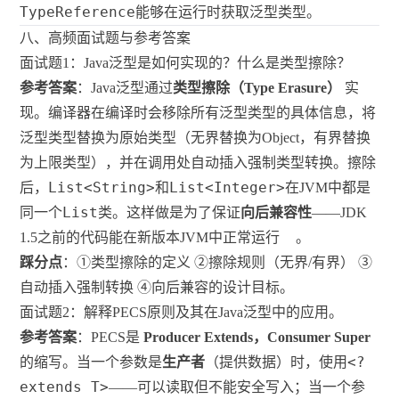
TypeReference
能够在运行时获取泛型类型。
八、高频面试题与参考答案
面试题1：Java泛型是如何实现的？什么是类型擦除？
参考答案
：Java泛型通过
类型擦除（Type Erasure）
实
现。编译器在编译时会移除所有泛型类型的具体信息，将
泛型类型替换为原始类型（无界替换为Object，有界替换
为上限类型），并在调用处自动插入强制类型转换。擦除
List<String>
List<Integer>
后，
和
在JVM中都是
List
同一个
类。这样做是为了保证
向后兼容性
——JDK
1.5之前的代码能在新版本JVM中正常运行
。
踩分点
：①类型擦除的定义 ②擦除规则（无界/有界） ③
自动插入强制转换 ④向后兼容的设计目标。
面试题2：解释PECS原则及其在Java泛型中的应用。
参考答案
：PECS是
Producer Extends，Consumer Super
<?
的缩写。当一个参数是
生产者
（提供数据）时，使用
extends T>
——可以读取但不能安全写入；当一个参