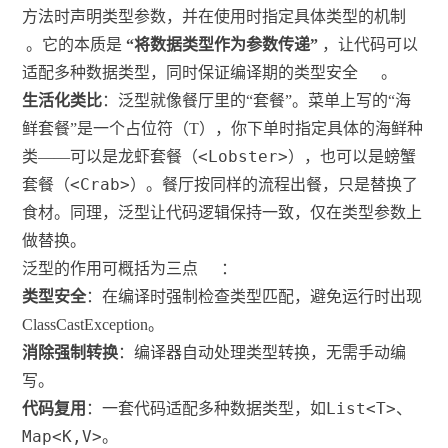
方法时声明类型参数，并在使用时指定具体类型的机制
。它的本质是
“将数据类型作为参数传递”
，让代码可以
适配多种数据类型，同时保证编译期的类型安全
。
生活化类比
：泛型就像餐厅里的“套餐”。菜单上写的“海
鲜套餐”是一个占位符（T），你下单时指定具体的海鲜种
<Lobster>
类——可以是龙虾套餐（
），也可以是螃蟹
<Crab>
套餐（
）。餐厅按同样的流程出餐，只是替换了
食材。同理，泛型让代码逻辑保持一致，仅在类型参数上
做替换。
泛型的作用可概括为三点
：
类型安全
：在编译时强制检查类型匹配，避免运行时出现
ClassCastException。
消除强制转换
：编译器自动处理类型转换，无需手动编
写。
List<T>
代码复用
：一套代码适配多种数据类型，如
、
Map<K,V>
。