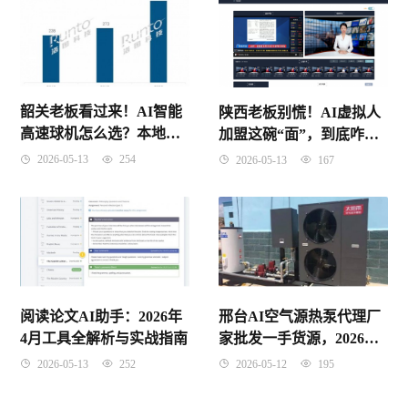
韶关老板看过来！AI智能
陕西老板别慌！AI虚拟人
高速球机怎么选？本地代
加盟这碗“面”，到底咋样
理商实力大起底（附真实
才能咥得香？
2026-05-13
254
2026-05-13
167
使用感受）
阅读论文AI助手：2026年
邢台AI空气源热泵代理厂
4月工具全解析与实战指南
家批发一手货源，2026年
这波红利你抓住了没？
2026-05-13
252
2026-05-12
195