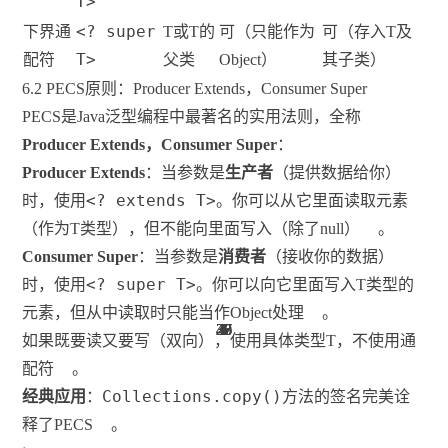
T>
<? super
下界通
T或T的
可（只能作为
可（存入T及
T>
配符
父类
Object）
其子类）
6.2 PECS原则：Producer Extends，Consumer Super
PECS是Java泛型编程中最著名的实用法则，全称
Producer Extends，Consumer Super
：
Producer Extends
：当参数是
生产者
（提供数据给你）
<? extends T>
时，使用
。你可以从它里面读取元素
（作为T类型），但不能向里面写入（除了null）
。
Consumer Super
：当参数是
消费者
（接收你的数据）
<? super T>
时，使用
。你可以向它里面写入T类型的
元素，但从中读取时只能当作Object处理
。
43
30
43
30
27
27
36
36
1
1
1
1
1
1
1
1
6
6
6
6
6
1
6
6
6
如果既要读又要写（双向），使用具体类型T，不使用通
配符
。
Collections.copy()
经典应用
：
方法的签名完美诠
释了PECS
。