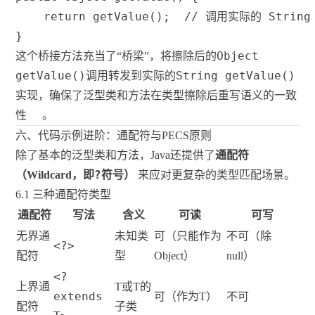
return
getValue
(
)
;
// 调用实际的 String 
}
Object
这个桥接方法充当了“桥梁”，将擦除后的
getValue()
String getValue()
调用转发到实际的
实现，确保了泛型类和方法在类型擦除后重写语义的一致
性
。
六、代码示例进阶：通配符与PECS原则
除了基本的泛型类和方法，Java还提供了
通配符
?
（Wildcard，即
符号）
来应对更复杂的类型匹配场景。
6.1 三种通配符类型
通配符
写法
含义
可读
可写
无界通
未知类
可（只能作为
不可（除
<?>
配符
型
Object）
null）
<?
上界通
T或T的
extends
可（作为T）
不可
配符
子类